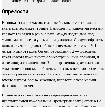
консультацией врача — аллерголога.
Опрелости
Возникают на тех частях тела, где больше всего попадает
влаги или возникает трение. Наиболее популярными местами
являются складки в районе паха, между ягодицами, под
мышками, на шее, за ушами, внизу живота. Следует обратить
внимание, что опрелости бывают нескольких степеней: 1 —
легкая краснота кожи без ее повреждения; 2 — довольна
яркая красота кожи вместе с микротрещинами, эрозиями, и
даже иногда гнойничками; 3 — выраженная краснота кожи,
мокнущие трещины, гнойнички, эрозии, в некоторых случаях
могут образовываться язвы. Все эти симптомы возникают
вместе с зудом, болью, жжением, вследствие чего малыш
беспокоен и плачет.
Возникают опрелости из — за чрезмерной влаги на
чувствительной коже малыша. Чрезмерная влага устраняет с
кожи ее смазку и разрушается предохраняющий барьер кожи,