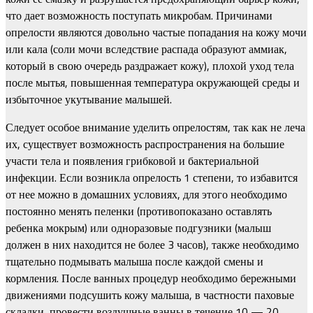
что дает возможность поступать микробам. Причинами
опрелости являются довольно частые попадания на кожу мочи
или кала (соли мочи вследствие распада образуют аммиак,
который в свою очередь раздражает кожу), плохой уход тела
после мытья, повышенная температура окружающей среды и
избыточное укутывание малышей.
Следует особое внимание уделить опрелостям, так как не леча
их, существует возможность распространения на большие
участи тела и появления грибковой и бактериальной
инфекции. Если возникла опрелость 1 степени, то избавится
от нее можно в домашних условиях, для этого необходимо
постоянно менять пеленки (противопоказано оставлять
ребенка мокрым) или одноразовые подгузники (малыш
должен в них находится не более 3 часов), также необходимо
тщательно подмывать малыша после каждой смены и
кормления. После ванных процедур необходимо бережными
движениями подсушить кожу малыша, в частности паховые
складки, провести воздушные ванны в течение 10 — 20