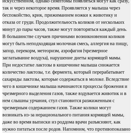
искусственном, однако симптомы появляться могут как сразу,
так и через некоторое время. Проявляется у малыша через
беспокойство, крик, прижиманием ножки к животику и
отказа от груди. Продолжительность коликов от нескольких
минут до пары часов, также могут повторяться каждый день.
В большинстве случаев причинами возникновения коликов
могут быть неподходящая молочная смесь, аллергия на пищу,
запор, перекорм, метеоризм, аэрофагия (чрезмерное
заглатывание воздуха), нарушение диеты кормящей мамы.
При недостатке лактозы в кишечнике малыша снижается
количество лактозы, т.е. фермента, который перерабатывает
сахариды лактозы, которые содержаться в молоке. Вследствие
чего в кишечнике малыша начинаются процессы брожения и
чрезмерного выделения газов, также вздувается животик и в
нем слышны урчания, стул становится разжиженным с
чрезмерным содержанием газов. Также колики могут
возникать из-за нерационального питания кормящей мамы,
даже во время выписки из роддома врачи разъясняют, как
нужно питаться после родов. Напомним, что противопоказано