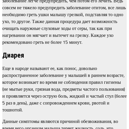
заболевание легче предупредить, чем потом его лечить. Ведь
совсем не тяжело предупредить заболевание отитом, все лишь
необходимо греть ушки малышу грелкой, подставляя то одно
ухо, то другое. Также данная процедура дает возможность
очищать наружные слуховые ходы от серы, так как при
нагревании он мягчает и вытечет на грелку. Каждое ухо
рекомендовано греть не более 15 минут.
Диарея
Еще в народе называют ее, как понос, довольно
распространенное заболевание у малышей в раннем возрасте,
которое возникает во время не соблюдения правил гигиены
(не мытые руки, грязная вода, предметы частого пользования)
и проявляется через острую боль, жидкий и частый стул (более
5 раз в день), даже с сопровождением крови, рвотой и
тошнотой.
Данные симптомы являются причиной обезвоживания, во
время чего организм малыша теряет жидкость, соль, что