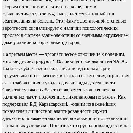
вторым по значимости, хотя и не вошедшим в
«диагностическую зону», выступает сензитивный тип
реагирования на болезнь. Этот факт с достаточной степенью
вероятности сигнализирует о наличии психологических
проблем в системе взаимодействий со значимым окружением
даже у данной когорты ликвидаторов.
На третьем месте — эргопатическое отношение к болезням,
которое демонстрируют 13% ликвидаторов аварии на ЧАЭС.
Пытаясь «убежать» от болезни, ликвидаторы аварии
преуменьшают ее значение, вплоть до вытеснения, отрицания
факта заболевания и ухода в другие виды деятельности.
Следствием такого «бегства» является реальная потеря
различных льгот, положенных ликвидаторам по закону. Как
подчеркивал Б.Д. Карвасарский, «одним из важнейших
показателей личностной адаптированности служит
адекватность намеченных целей возможности их реализации
в заданных условиях». Понятно, что группа инвалидности для
этих пациентов выступает как своеобразный «допуск» к